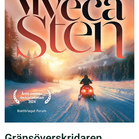
Gränsöverskridaren