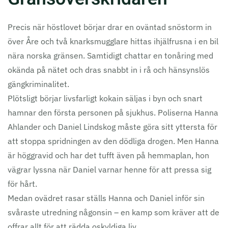
Precis när höstlovet börjar drar en oväntad snöstorm in
över Åre och två knarksmugglare hittas ihjälfrusna i en bil
nära norska gränsen. Samtidigt chattar en tonåring med
okända på nätet och dras snabbt in i rå och hänsynslös
gängkriminalitet.
Plötsligt börjar livsfarligt kokain säljas i byn och snart
hamnar den första personen på sjukhus. Poliserna Hanna
Ahlander och Daniel Lindskog måste göra sitt yttersta för
att stoppa spridningen av den dödliga drogen. Men Hanna
är höggravid och har det tufft även på hemmaplan, hon
vägrar lyssna när Daniel varnar henne för att pressa sig
för hårt.
Medan ovädret rasar ställs Hanna och Daniel inför sin
svåraste utredning någonsin – en kamp som kräver att de
offrar allt för att rädda oskyldiga liv.