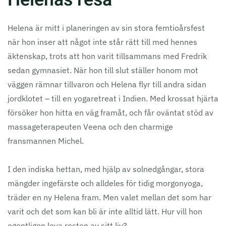
Helena är mitt i planeringen av sin stora femtioårsfest
när hon inser att något inte står rätt till med hennes
äktenskap, trots att hon varit tillsammans med Fredrik
sedan gymnasiet. När hon till slut ställer honom mot
väggen rämnar tillvaron och Helena flyr till andra sidan
jordklotet – till en yogaretreat i Indien. Med krossat hjärta
försöker hon hitta en väg framåt, och får oväntat stöd av
massageterapeuten Veena och den charmige
fransmannen Michel.
I den indiska hettan, med hjälp av solnedgångar, stora
mängder ingefärste och alldeles för tidig morgonyoga,
träder en ny Helena fram. Men valet mellan det som har
varit och det som kan bli är inte alltid lätt. Hur vill hon
egentligen leva resten av sitt liv?