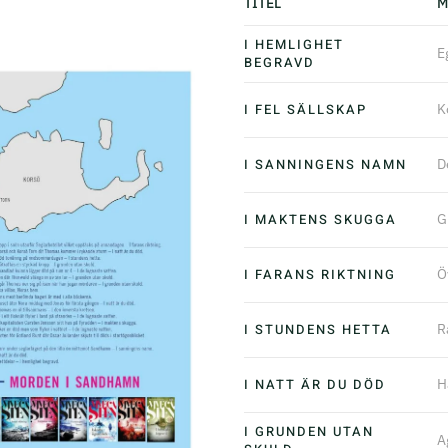
TITEL
M
I HEMLIGHET
E
BEGRAVD
I FEL SÄLLSKAP
K
I SANNINGENS NAMN
D
I MAKTENS SKUGGA
G
I FARANS RIKTNING
Ö
I STUNDENS HETTA
R
I NATT ÄR DU DÖD
H
I GRUNDEN UTAN
A