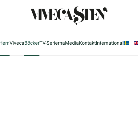
Hem
Viveca
Böcker
TV-Serierna
Media
Kontakt
International