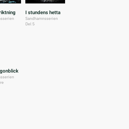
riktning
I stundens hetta
sserien
Sandhamnsserien
Del 5
ögonblick
sserien
re