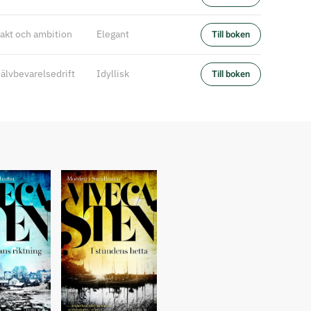
akt och ambition
Elegant
Till boken
jälvbevarelsedrift
Idyllisk
Till boken