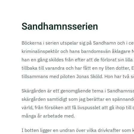
Sandhamnsserien
Böckerna i serien utspelar sig på Sandhamn och i
kriminalinspektör och hans barndomsvän åklagare N
han en gång skildes från efter att de förlorat sin lil
tillbaka till varandra och har fått en ny liten dotter,
tillsammans med piloten Jonas Sköld. Hon har två 
Skärgården är ett genomgående tema i Sandhamnsseri
skärgården samtidigt som jag berättar en spännande 
värld, från försöken att få livspusslet att gå ihop ti
många år arbetade med.
I botten ligger en undran över vilka drivkrafter som 