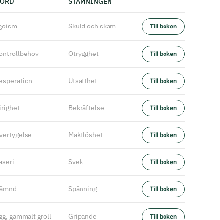
ORD
STÄMNINGEN
goism
Skuld och skam
Till boken
ontrollbehov
Otrygghet
Till boken
esperation
Utsatthet
Till boken
irighet
Bekräftelse
Till boken
vertygelse
Maktlöshet
Till boken
aseri
Svek
Till boken
ämnd
Spänning
Till boken
gg, gammalt groll
Gripande
Till boken