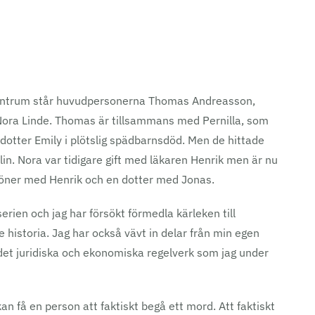
 centrum står huvudpersonerna Thomas Andreasson,
ora Linde. Thomas är tillsammans med Pernilla, som
la dotter Emily i plötslig spädbarnsdöd. Men de hittade
 Elin. Nora var tidigare gift med läkaren Henrik men är nu
söner med Henrik och en dotter med Jonas.
en och jag har försökt förmedla kärleken till
historia. Jag har också vävt in delar från min egen
ll det juridiska och ekonomiska regelverk som jag under
kan få en person att faktiskt begå ett mord. Att faktiskt