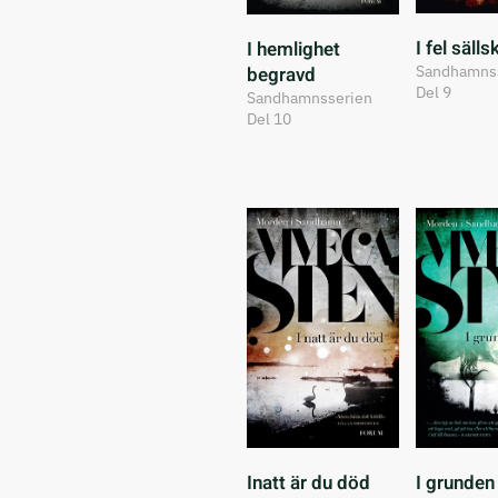
I fel säll
I hemlighet
Sandhamns
begravd
Del 9
Sandhamnsserien
Del 10
Inatt är du död
I grunden