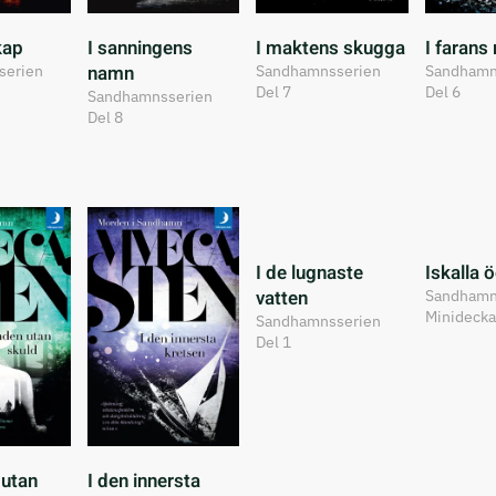
skap
I sanningens
I maktens skugga
I farans 
namn
serien
Sandhamnsserien
Sandhamn
Del 7
Del 6
Sandhamnsserien
Del 8
I de lugnaste
Iskalla 
vatten
Sandhamn
Minidecka
Sandhamnsserien
Del 1
 utan
I den innersta