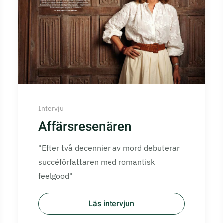
Intervju
Affärsresenären
"Efter två decennier av mord debuterar
succéförfattaren med romantisk
feelgood"
Läs intervjun