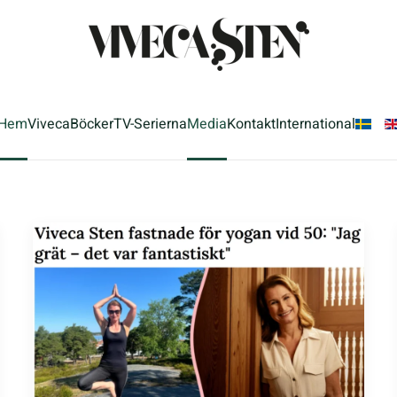
Hem
Viveca
Böcker
TV-Serierna
Media
Kontakt
International